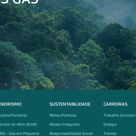
ONEIRISMO
SUSTENTABILIDADE
CARREIRAS
uções Pioneiras
Metas Públicas
Trabalhe Conosco
ervoir-to-Wire (R2W)
Relato Integrado
Estágio
NG - Gás em Pequena
Responsabilidade Social
Trainee