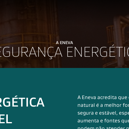
A ENEVA
EGURANÇA ENERGÉTI
A Eneva acredita que
RGÉTICA
natural é a melhor fo
segura e estável, es
EL
aumenta e fontes qu
podem não atender p